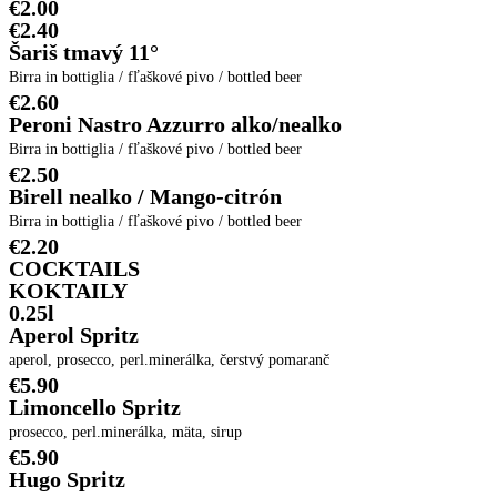
€2.00
€2.40
Šariš tmavý 11°
Birra in bottiglia / fľaškové pivo / bottled beer
€2.60
Peroni Nastro Azzurro alko/nealko
Birra in bottiglia / fľaškové pivo / bottled beer
€2.50
Birell nealko / Mango-citrón
Birra in bottiglia / fľaškové pivo / bottled beer
€2.20
COCKTAILS
KOKTAILY
0.25l
Aperol Spritz
aperol, prosecco, perl.minerálka, čerstvý pomaranč
€5.90
Limoncello Spritz
prosecco, perl.minerálka, mäta, sirup
€5.90
Hugo Spritz