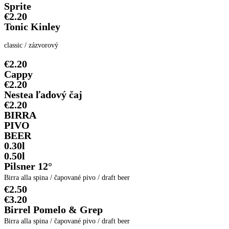
Sprite
€2.20
Tonic Kinley
classic / zázvorový
€2.20
Cappy
€2.20
Nestea ľadový čaj
€2.20
BIRRA
PIVO
BEER
0.30l
0.50l
Pilsner 12°
Birra alla spina / čapované pivo / draft beer
€2.50
€3.20
Birrel Pomelo & Grep
Birra alla spina / čapované pivo / draft beer