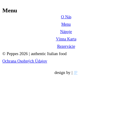
Menu
O Nás
Menu
Nápoje
Vínna Karta
Rezervácie
© Peppes 2026 | authentic Italian food
Ochrana Osobných Údajov
design by |
JP