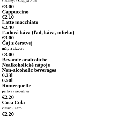
s Baileys / Grappa 0.02l
€3.00
Cappuccino
€2.10
Latte macchiato
€2.40
Ľadová káva (ľad, káva, mlieko)
€3.00
Čaj z čerstvej
mäty a zázvoru
€3.00
Bevande analcoliche
Nealkoholické nápoje
Non-alcoholic beverages
0.33l
0.50l
Romerquelle
perlivá / neperlivá
€2.20
Coca Cola
classic / Zero
€2.20