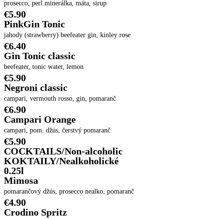
prosecco, perl.minerálka, mäta, sirup
€5.90
PinkGin Tonic
jahody (strawberry) beefeater gin, kinley rose
€6.40
Gin Tonic classic
beefeater, tonic water, lemon
€5.90
Negroni classic
campari, vermouth rosso, gin, pomaranč
€6.90
Campari Orange
campari, pom. džús, čerstvý pomaranč
€5.90
COCKTAILS/Non-alcoholic
KOKTAILY/Nealkoholické
0.25l
Mimosa
pomarančový džús, prosecco nealko, pomaranč
€4.90
Crodino Spritz