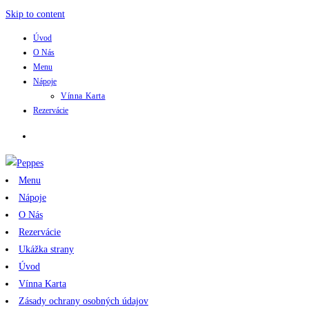
Skip to content
Úvod
O Nás
Menu
Nápoje
Vínna Karta
Rezervácie
Menu
Nápoje
O Nás
Rezervácie
Ukážka strany
Úvod
Vínna Karta
Zásady ochrany osobných údajov